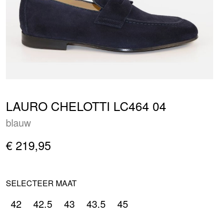
LAURO CHELOTTI LC464 04
blauw
€ 219,95
SELECTEER MAAT
42
42.5
43
43.5
45