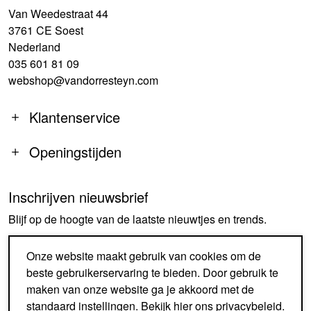
Van Weedestraat 44
3761 CE Soest
Nederland
035 601 81 09
webshop@vandorresteyn.com
Klantenservice
Openingstijden
Inschrijven nieuwsbrief
MA
14:00-18:00
Blijf op de hoogte van de laatste nieuwtjes en trends.
DI-DO
09:30-18:00
VR
09:30-18:00
AANMELDEN
Onze website maakt gebruik van cookies om de
ZA
09:30-17:00
beste gebruikerservaring te bieden. Door gebruik te
ZO
GESLOTEN
maken van onze website ga je akkoord met de
standaard instellingen. Bekijk
hier
ons privacybeleid.