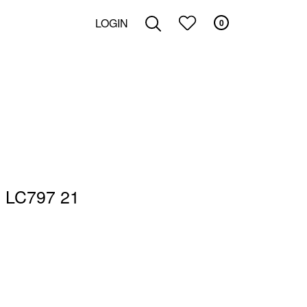
LOGIN
0
ZOEKEN
 LC797 21