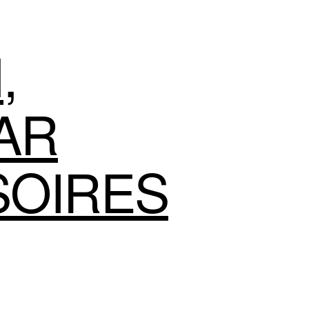
N
,
AR
SOIRES