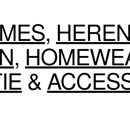
MES
,
HERE
EN
,
HOMEWE
IE
&
ACCES