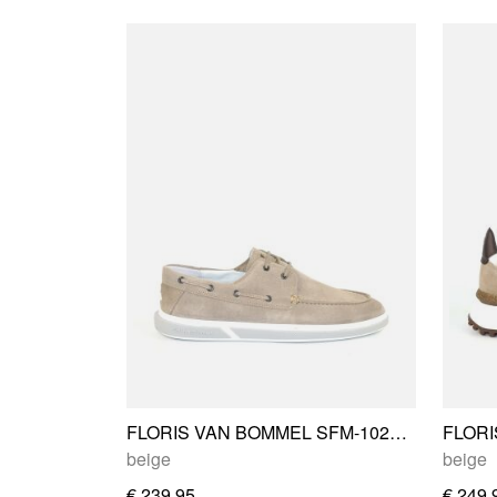
FLORIS VAN BOMMEL SFM-10208-22-02
beige
beige
€ 239,95
€ 249,