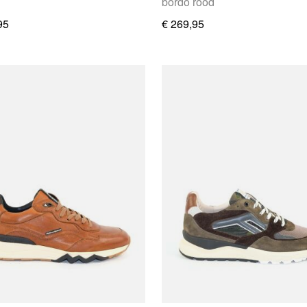
bordo rood
95
€ 269,95