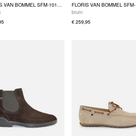
FLORIS VAN BOMMEL SFM-10136-23-05
c
bruin
95
€ 259,95