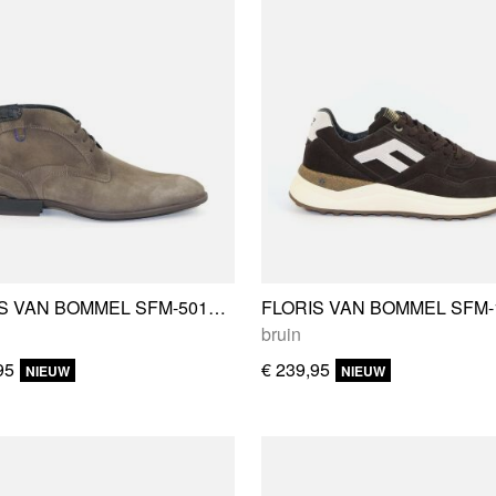
FLORIS VAN BOMMEL SFM-50165-34-01
bruin
95
€ 239,95
NIEUW
NIEUW