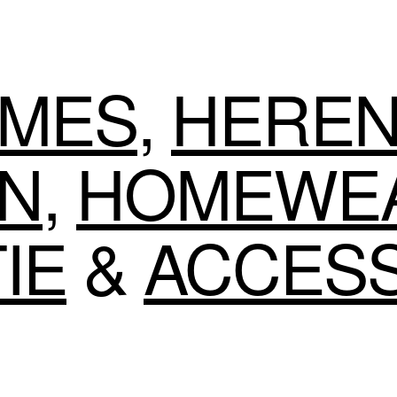
MES
,
HERE
EN
,
HOMEWE
IE
&
ACCES