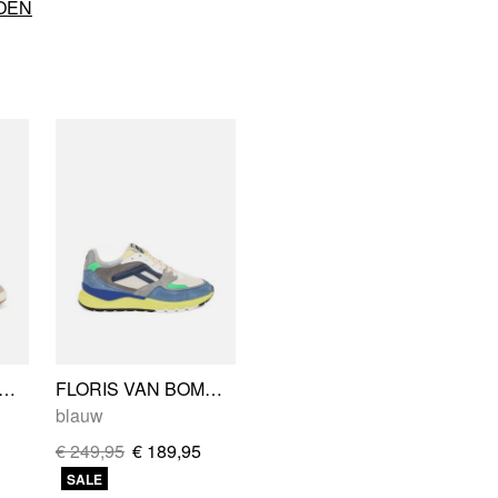
OEN
IS VAN BOMMEL SFM-10143-22-01
FLORIS VAN BOMMEL SFM-10154-50-01
blauw
€ 249,95
€ 189,95
SALE