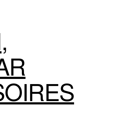
N
,
AR
SOIRES