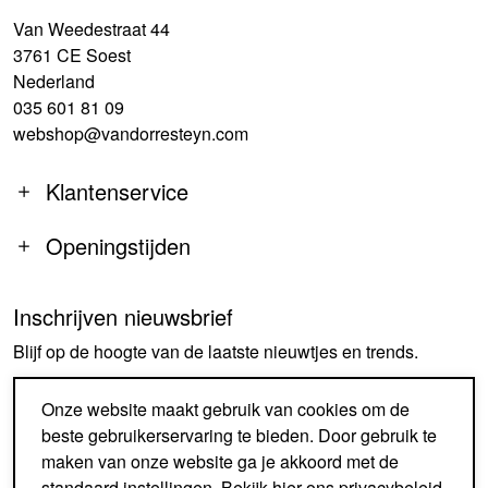
Van Weedestraat 44
3761 CE Soest
Nederland
035 601 81 09
webshop@vandorresteyn.com
Klantenservice
Openingstijden
Inschrijven nieuwsbrief
MA
14:00-18:00
Blijf op de hoogte van de laatste nieuwtjes en trends.
DI-DO
09:30-18:00
VR
09:30-18:00
AANMELDEN
Onze website maakt gebruik van cookies om de
ZA
09:30-17:00
beste gebruikerservaring te bieden. Door gebruik te
ZO
GESLOTEN
maken van onze website ga je akkoord met de
standaard instellingen. Bekijk
hier
ons privacybeleid.