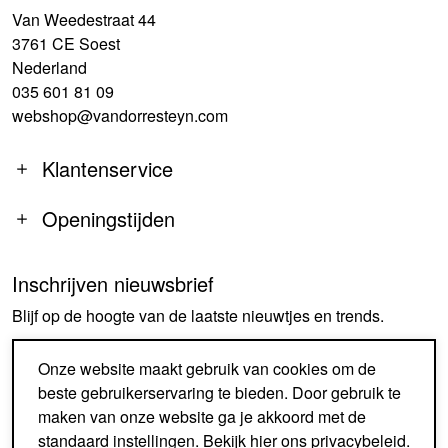
Van Weedestraat 44
3761 CE Soest
Nederland
035 601 81 09
webshop@vandorresteyn.com
Klantenservice
Openingstijden
Inschrijven nieuwsbrief
MA
14:00-18:00
Blijf op de hoogte van de laatste nieuwtjes en trends.
DI-DO
09:30-18:00
VR
09:30-18:00
AANMELDEN
Onze website maakt gebruik van cookies om de
ZA
09:30-17:00
beste gebruikerservaring te bieden. Door gebruik te
ZO
GESLOTEN
maken van onze website ga je akkoord met de
standaard instellingen. Bekijk
hier
ons privacybeleid.