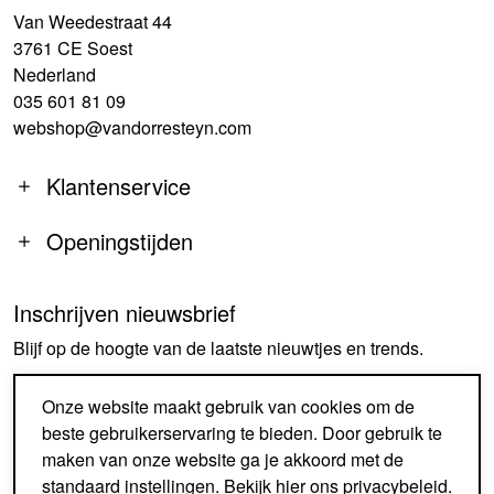
Van Weedestraat 44
3761 CE Soest
Nederland
035 601 81 09
webshop@vandorresteyn.com
Klantenservice
Openingstijden
Inschrijven nieuwsbrief
MA
14:00-18:00
Blijf op de hoogte van de laatste nieuwtjes en trends.
DI-DO
09:30-18:00
VR
09:30-18:00
AANMELDEN
Onze website maakt gebruik van cookies om de
ZA
09:30-17:00
beste gebruikerservaring te bieden. Door gebruik te
ZO
GESLOTEN
maken van onze website ga je akkoord met de
standaard instellingen. Bekijk
hier
ons privacybeleid.