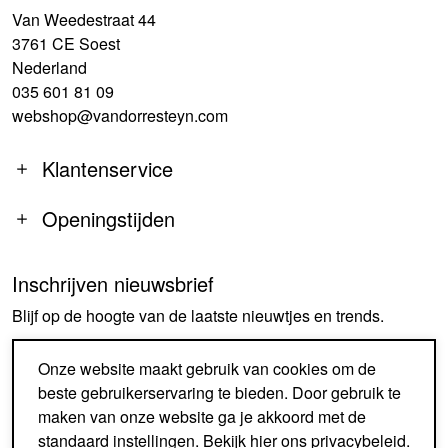
Van Weedestraat 44
3761 CE Soest
Nederland
035 601 81 09
webshop@vandorresteyn.com
Klantenservice
Openingstijden
Inschrijven nieuwsbrief
MA
14:00-18:00
Blijf op de hoogte van de laatste nieuwtjes en trends.
DI-DO
09:30-18:00
VR
09:30-18:00
AANMELDEN
Onze website maakt gebruik van cookies om de
ZA
09:30-17:00
beste gebruikerservaring te bieden. Door gebruik te
ZO
GESLOTEN
maken van onze website ga je akkoord met de
standaard instellingen. Bekijk
hier
ons privacybeleid.