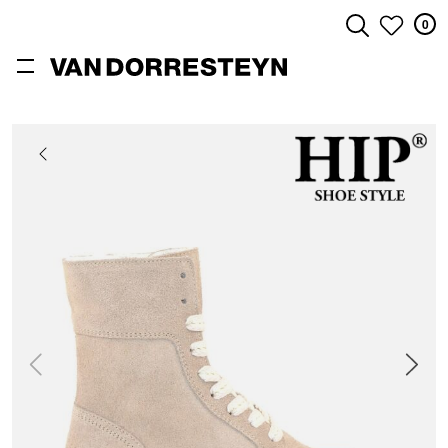
0
ZOEKEN