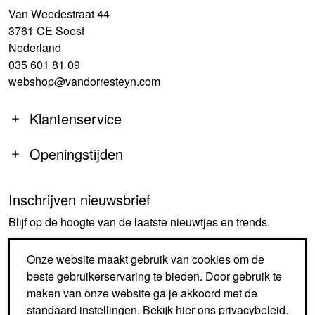
Van Weedestraat 44
3761 CE Soest
Nederland
035 601 81 09
webshop@vandorresteyn.com
Klantenservice
Openingstijden
Inschrijven nieuwsbrief
MA
14:00-18:00
Blijf op de hoogte van de laatste nieuwtjes en trends.
DI-DO
09:30-18:00
VR
09:30-18:00
AANMELDEN
Onze website maakt gebruik van cookies om de
ZA
09:30-17:00
beste gebruikerservaring te bieden. Door gebruik te
ZO
GESLOTEN
maken van onze website ga je akkoord met de
standaard instellingen. Bekijk
hier
ons privacybeleid.