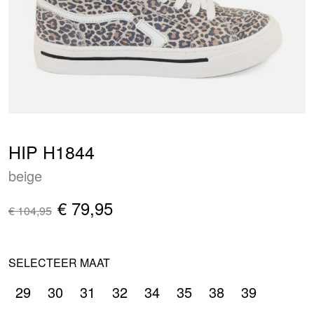
HIP H1844
beige
€ 79,95
€ 104,95
SELECTEER MAAT
29
30
31
32
34
35
38
39