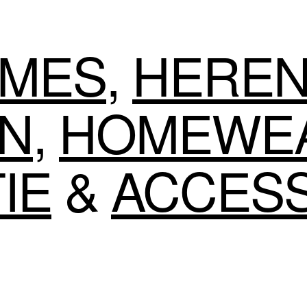
MES
,
HERE
EN
,
HOMEWE
IE
&
ACCES