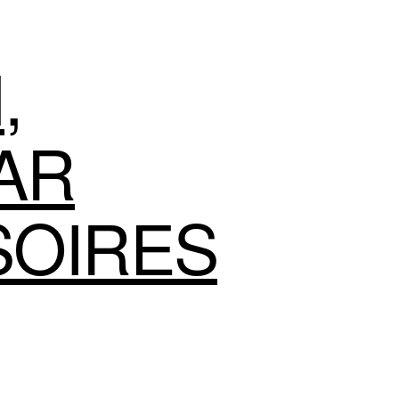
N
,
AR
SOIRES