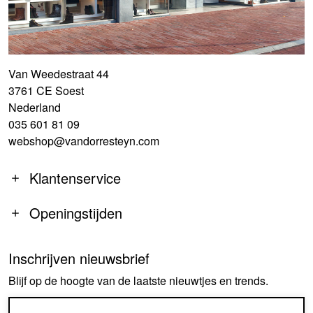
Van Weedestraat 44
3761 CE Soest
Nederland
035 601 81 09
webshop@vandorresteyn.com
Klantenservice
Openingstijden
Inschrijven nieuwsbrief
MA
14:00-18:00
Blijf op de hoogte van de laatste nieuwtjes en trends.
DI-DO
09:30-18:00
VR
09:30-18:00