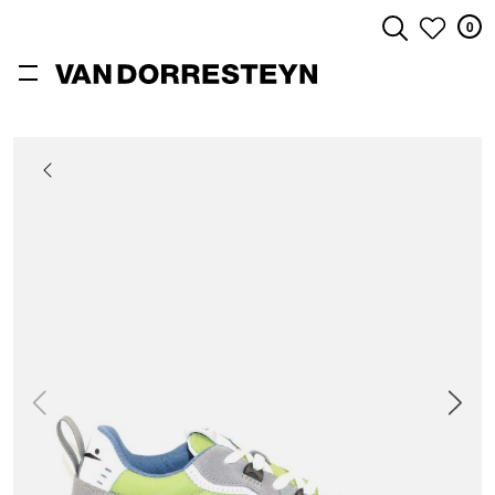
0
ZOEKEN