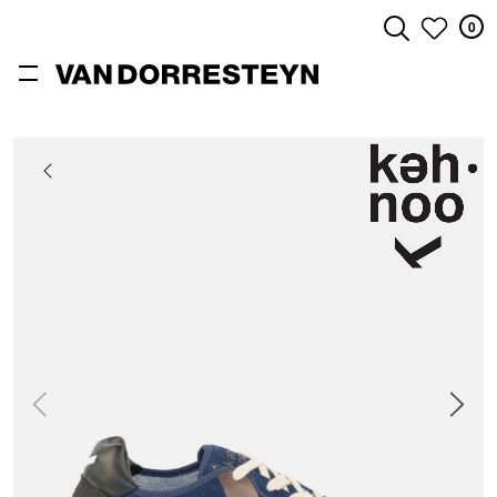
0
ZOEKEN