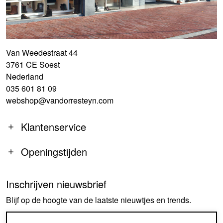
Van Weedestraat 44
3761 CE Soest
Nederland
035 601 81 09
webshop@vandorresteyn.com
Klantenservice
Openingstijden
Inschrijven nieuwsbrief
MA
14:00-18:00
Blijf op de hoogte van de laatste nieuwtjes en trends.
DI-DO
09:30-18:00
VR
09:30-18:00