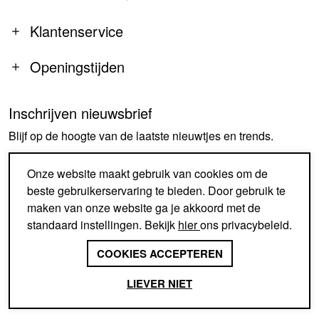
Klantenservice
Openingstijden
Inschrijven nieuwsbrief
MA
14:00-18:00
Blijf op de hoogte van de laatste nieuwtjes en trends.
DI-DO
09:30-18:00
VR
09:30-18:00
AANMELDEN
Onze website maakt gebruik van cookies om de
ZA
09:30-17:00
beste gebruikerservaring te bieden. Door gebruik te
ZO
GESLOTEN
maken van onze website ga je akkoord met de
standaard instellingen. Bekijk
hier
ons privacybeleid.
SINDS 1926 EEN BEGRIP IN
SCHOENEN EN ACCESSOIRES