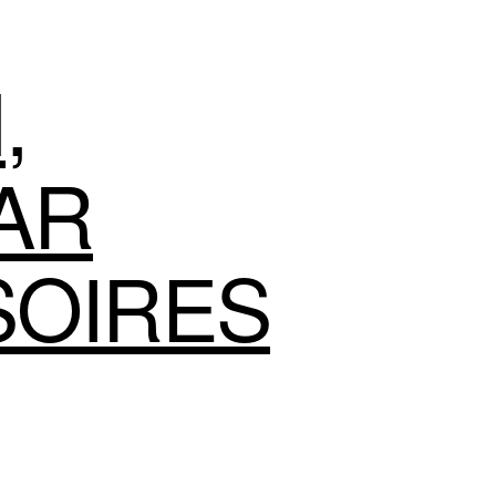
N
,
AR
SOIRES