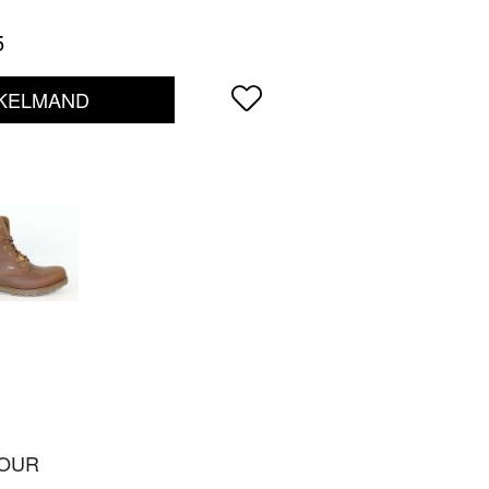
5
NKELMAND
TOUR