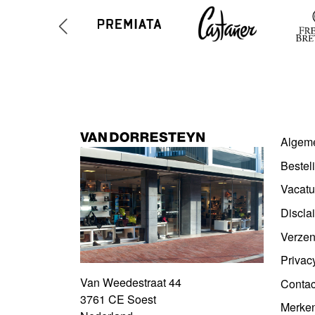
Algem
Bestel
Vacatu
Discla
Verzen
Privac
Van Weedestraat 44
Contac
3761 CE Soest
Merke