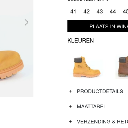
41
42
43
44
4
PLAATS IN WI
KLEUREN
PRODUCTDETAILS
MAATTABEL
VERZENDING & RE