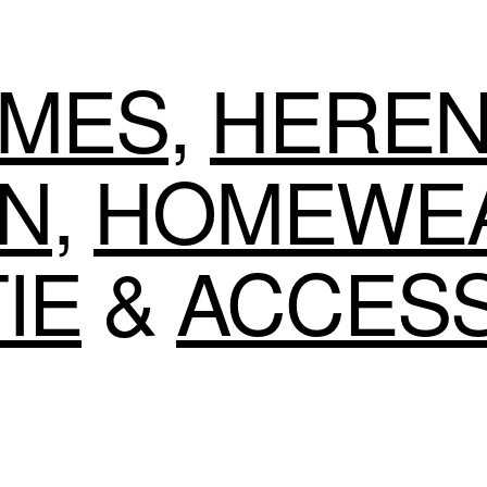
MES
,
HERE
EN
,
HOMEWE
IE
&
ACCES