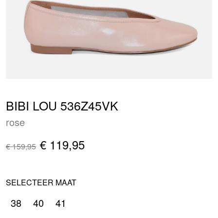
BIBI LOU 536Z45VK
rose
€ 119,95
€ 159,95
SELECTEER MAAT
38
40
41