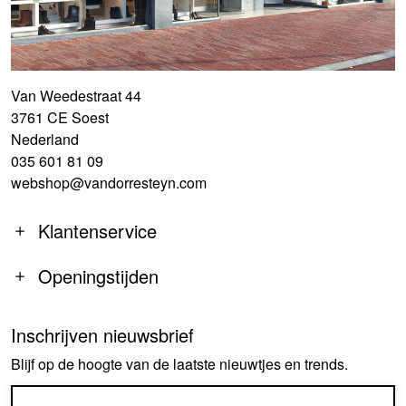
Van Weedestraat 44
3761 CE Soest
Nederland
035 601 81 09
webshop@vandorresteyn.com
Klantenservice
Openingstijden
Inschrijven nieuwsbrief
MA
14:00-18:00
Blijf op de hoogte van de laatste nieuwtjes en trends.
DI-DO
09:30-18:00
VR
09:30-18:00