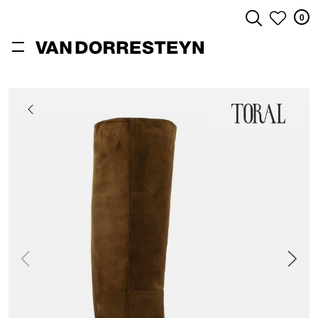
0
ZOEKEN