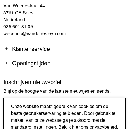
Van Weedestraat 44
3761 CE Soest
Nederland
035 601 81 09
webshop@vandorresteyn.com
Klantenservice
Openingstijden
Inschrijven nieuwsbrief
MA
14:00-18:00
Blijf op de hoogte van de laatste nieuwtjes en trends.
DI-DO
09:30-18:00
VR
09:30-18:00
AANMELDEN
Onze website maakt gebruik van cookies om de
ZA
09:30-17:00
beste gebruikerservaring te bieden. Door gebruik te
ZO
GESLOTEN
maken van onze website ga je akkoord met de
standaard instellingen. Bekijk
hier
ons privacybeleid.