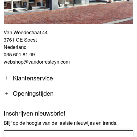
Van Weedestraat 44
3761 CE Soest
Nederland
035 601 81 09
webshop@vandorresteyn.com
Klantenservice
Openingstijden
Inschrijven nieuwsbrief
MA
14:00-18:00
Blijf op de hoogte van de laatste nieuwtjes en trends.
DI-DO
09:30-18:00
VR
09:30-18:00