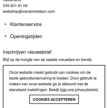
035 601 81 09
webshop@vandorresteyn.com
Klantenservice
Openingstijden
Inschrijven nieuwsbrief
MA
14:00-18:00
Blijf op de hoogte van de laatste nieuwtjes en trends.
DI-DO
09:30-18:00
VR
09:30-18:00
AANMELDEN
Onze website maakt gebruik van cookies om de
ZA
09:30-17:00
beste gebruikerservaring te bieden. Door gebruik te
ZO
GESLOTEN
maken van onze website ga je akkoord met de
standaard instellingen. Bekijk
hier
ons privacybeleid.
SINDS 1926 EEN BEGRIP IN
SCHOENEN EN ACCESSOIRES