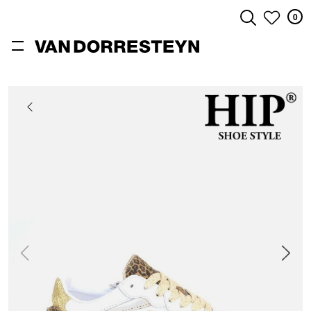
0
ZOEKEN