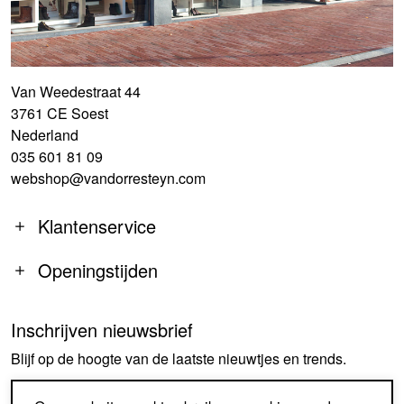
Van Weedestraat 44
3761 CE Soest
Nederland
035 601 81 09
webshop@vandorresteyn.com
Klantenservice
Openingstijden
Inschrijven nieuwsbrief
MA
14:00-18:00
Blijf op de hoogte van de laatste nieuwtjes en trends.
DI-DO
09:30-18:00
VR
09:30-18:00
AANMELDEN