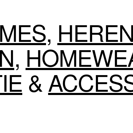
MES
,
HERE
EN
,
HOMEWE
IE
&
ACCES