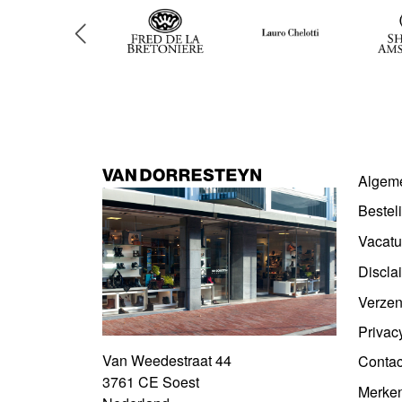
Algem
Bestel
Vacatu
Discla
Verzen
Privac
Van Weedestraat 44
Contac
3761 CE Soest
Merke