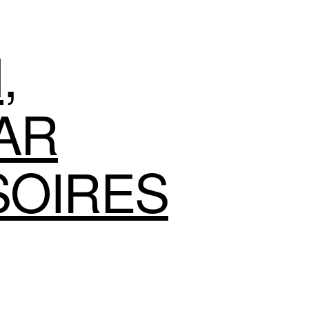
N
,
AR
SOIRES