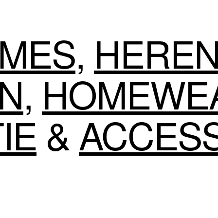
MES
,
HERE
EN
,
HOMEWE
IE
&
ACCES