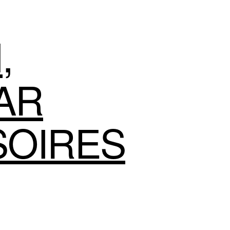
N
,
AR
SOIRES