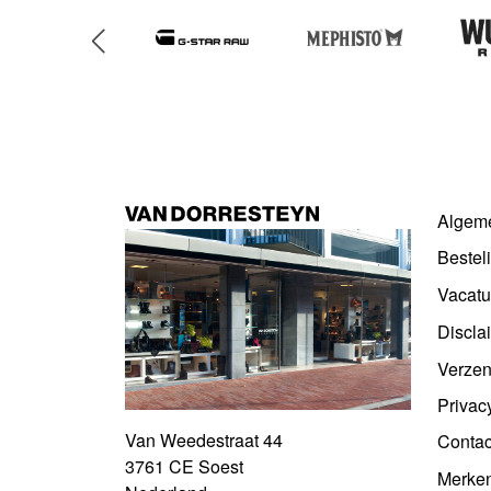
Algem
Bestel
Vacatu
Discla
Verzen
Privac
Van Weedestraat 44
Contac
3761 CE Soest
Merke