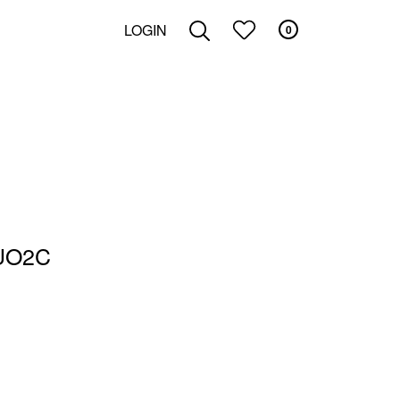
LOGIN
0
ZOEKEN
UO2C