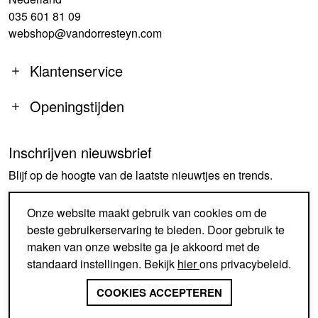
035 601 81 09
webshop@vandorresteyn.com
Klantenservice
Openingstijden
Inschrijven nieuwsbrief
MA
14:00-18:00
Blijf op de hoogte van de laatste nieuwtjes en trends.
DI-DO
09:30-18:00
VR
09:30-18:00
AANMELDEN
Onze website maakt gebruik van cookies om de
ZA
09:30-17:00
beste gebruikerservaring te bieden. Door gebruik te
ZO
GESLOTEN
maken van onze website ga je akkoord met de
standaard instellingen. Bekijk
hier
ons privacybeleid.
SINDS 1926 EEN BEGRIP IN
SCHOENEN EN ACCESSOIRES