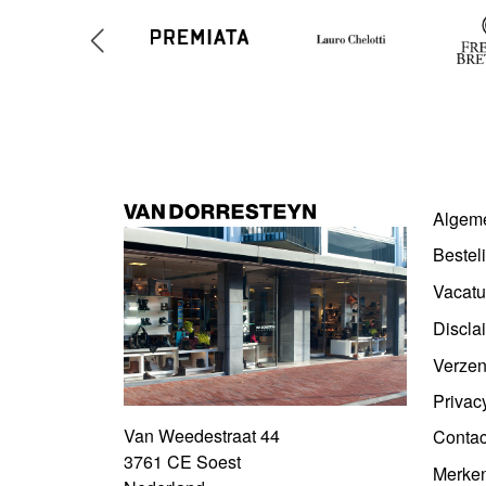
Algem
Bestel
Vacatu
Discla
Verzen
Privac
Van Weedestraat 44
Contac
3761 CE Soest
Merke