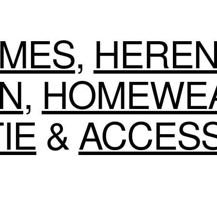
MES
,
HERE
EN
,
HOMEWE
IE
&
ACCES