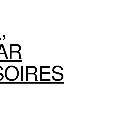
N
,
AR
SOIRES