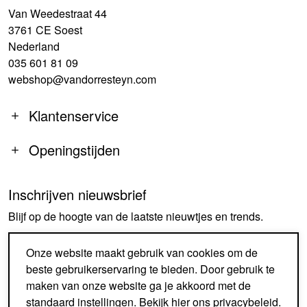
Van Weedestraat 44
3761 CE Soest
Nederland
035 601 81 09
webshop@vandorresteyn.com
Klantenservice
Openingstijden
Inschrijven nieuwsbrief
MA
14:00-18:00
Blijf op de hoogte van de laatste nieuwtjes en trends.
DI-DO
09:30-18:00
VR
09:30-18:00
AANMELDEN
Onze website maakt gebruik van cookies om de
ZA
09:30-17:00
beste gebruikerservaring te bieden. Door gebruik te
ZO
GESLOTEN
maken van onze website ga je akkoord met de
standaard instellingen. Bekijk
hier
ons privacybeleid.