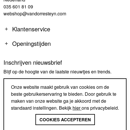
035 601 81 09
webshop@vandorresteyn.com
Klantenservice
Openingstijden
Inschrijven nieuwsbrief
MA
14:00-18:00
Blijf op de hoogte van de laatste nieuwtjes en trends.
DI-DO
09:30-18:00
VR
09:30-18:00
AANMELDEN
Onze website maakt gebruik van cookies om de
ZA
09:30-17:00
beste gebruikerservaring te bieden. Door gebruik te
ZO
GESLOTEN
maken van onze website ga je akkoord met de
standaard instellingen. Bekijk
hier
ons privacybeleid.
SINDS 1926 EEN BEGRIP IN
SCHOENEN EN ACCESSOIRES