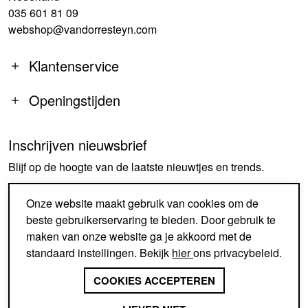
035 601 81 09
webshop@vandorresteyn.com
Klantenservice
Openingstijden
Inschrijven nieuwsbrief
MA
14:00-18:00
Blijf op de hoogte van de laatste nieuwtjes en trends.
DI-DO
09:30-18:00
VR
09:30-18:00
AANMELDEN
Onze website maakt gebruik van cookies om de
ZA
09:30-17:00
beste gebruikerservaring te bieden. Door gebruik te
ZO
GESLOTEN
maken van onze website ga je akkoord met de
standaard instellingen. Bekijk
hier
ons privacybeleid.
SINDS 1926 EEN BEGRIP IN
SCHOENEN EN ACCESSOIRES