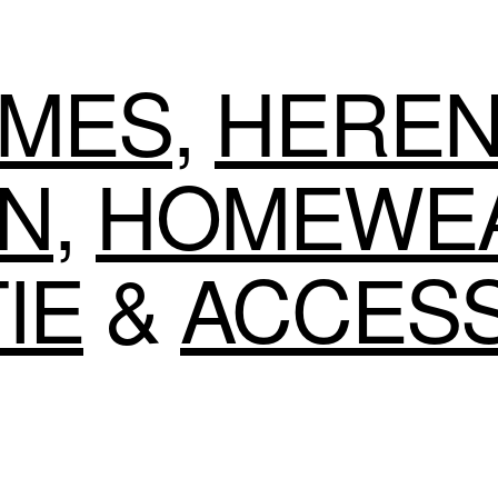
MES
,
HERE
EN
,
HOMEWE
IE
&
ACCES