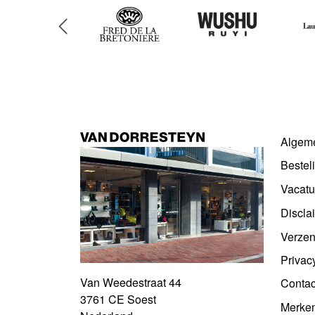
Algem
Bestel
Vacatu
Discla
Verzen
Privac
Van Weedestraat 44
Contac
3761 CE Soest
Merke