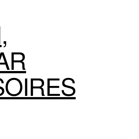
N
,
AR
SOIRES