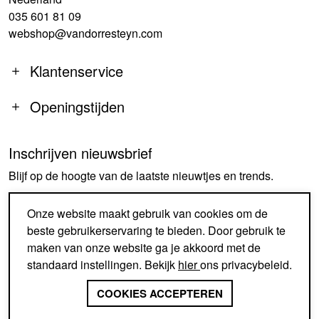
035 601 81 09
webshop@vandorresteyn.com
Klantenservice
Openingstijden
Inschrijven nieuwsbrief
MA
14:00-18:00
Blijf op de hoogte van de laatste nieuwtjes en trends.
DI-DO
09:30-18:00
VR
09:30-18:00
AANMELDEN
Onze website maakt gebruik van cookies om de
ZA
09:30-17:00
beste gebruikerservaring te bieden. Door gebruik te
ZO
GESLOTEN
maken van onze website ga je akkoord met de
standaard instellingen. Bekijk
hier
ons privacybeleid.
SINDS 1926 EEN BEGRIP IN
SCHOENEN EN ACCESSOIRES