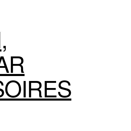
N
,
AR
SOIRES