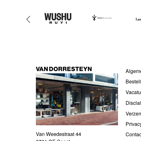
Algem
Bestel
Vacatu
Discla
Verzen
Privac
Van Weedestraat 44
Contac