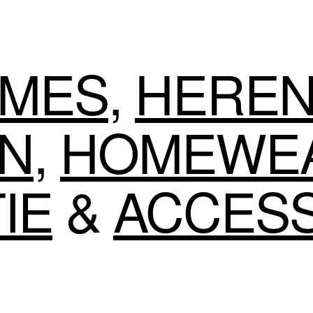
MES
,
HERE
EN
,
HOMEWE
IE
&
ACCES