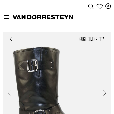
0
ZOEKEN