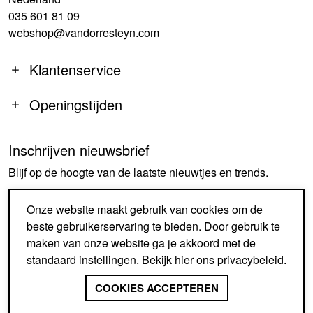
035 601 81 09
webshop@vandorresteyn.com
Klantenservice
Openingstijden
Inschrijven nieuwsbrief
MA
14:00-18:00
Blijf op de hoogte van de laatste nieuwtjes en trends.
DI-DO
09:30-18:00
VR
09:30-18:00
AANMELDEN
Onze website maakt gebruik van cookies om de
ZA
09:30-17:00
beste gebruikerservaring te bieden. Door gebruik te
ZO
GESLOTEN
maken van onze website ga je akkoord met de
standaard instellingen. Bekijk
hier
ons privacybeleid.
SINDS 1926 EEN BEGRIP IN
SCHOENEN EN ACCESSOIRES