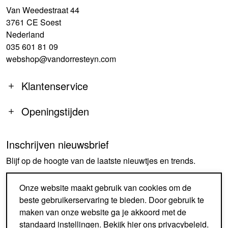
Van Weedestraat 44
3761 CE Soest
Nederland
035 601 81 09
webshop@vandorresteyn.com
Klantenservice
Openingstijden
Inschrijven nieuwsbrief
MA
14:00-18:00
Blijf op de hoogte van de laatste nieuwtjes en trends.
DI-DO
09:30-18:00
VR
09:30-18:00
AANMELDEN
Onze website maakt gebruik van cookies om de
ZA
09:30-17:00
beste gebruikerservaring te bieden. Door gebruik te
ZO
GESLOTEN
maken van onze website ga je akkoord met de
standaard instellingen. Bekijk
hier
ons privacybeleid.