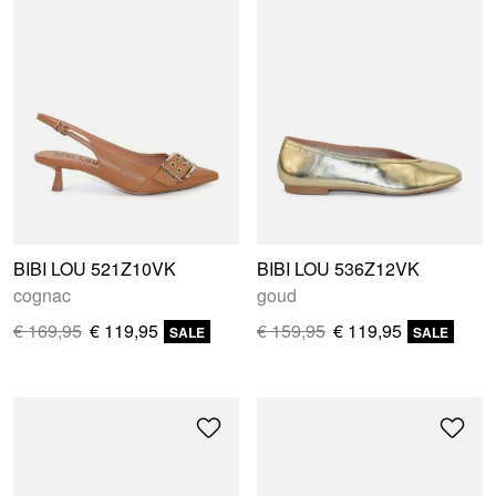
BIBI LOU 521Z10VK
BIBI LOU 536Z12VK
cognac
goud
€ 169,95
€ 119,95
€ 159,95
€ 119,95
SALE
SALE