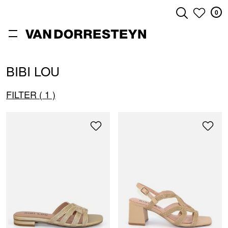
0
ZOEKEN
BIBI LOU
FILTER
1